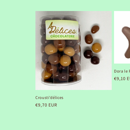
habitu
Dora le
Prix
€9,10 
habitu
Crousti'délices
Prix
€9,70 EUR
habituel