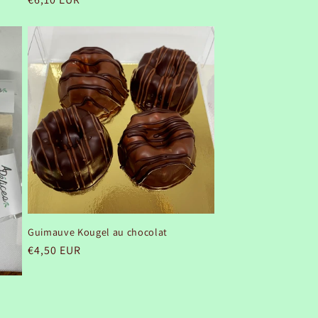
habituel
Guimauve Kougel au chocolat
Prix
€4,50 EUR
habituel