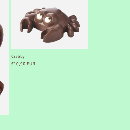
n
Crabby
Prix
€10,90 EUR
habituel