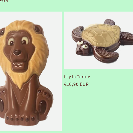
 EUR
habituel
el
Lily la Tortue
Prix
€10,90 EUR
habituel