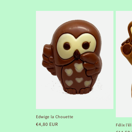
Edwige la Chouette
Prix
€4,80 EUR
Félix l’
habituel