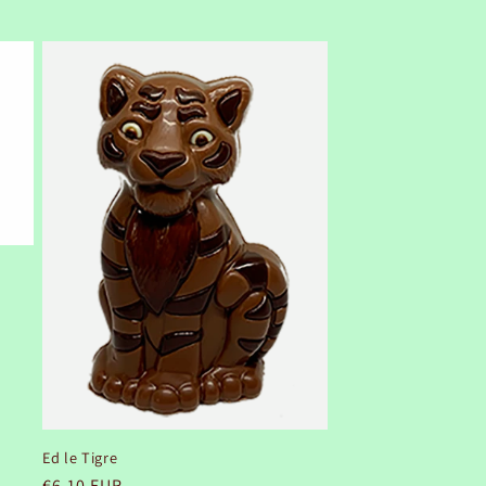
Ed le Tigre
Prix
€6,10 EUR