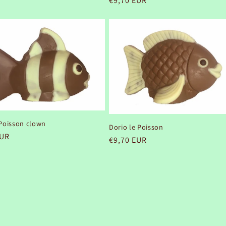
Prix
€9,70 EUR
el
habituel
 Poisson clown
Dorio le Poisson
EUR
Prix
€9,70 EUR
el
habituel