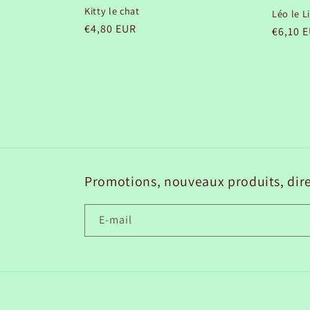
Kitty le chat
Léo le L
Prix
€4,80 EUR
Prix
€6,10 
habituel
habitu
Promotions, nouveaux produits, dire
E-mail