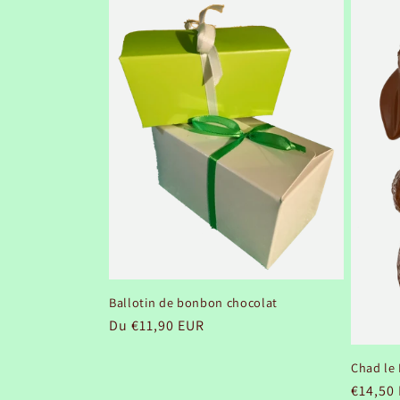
l
e
c
t
i
o
n
Ballotin de bonbon chocolat
Prix
Du €11,90 EUR
habituel
:
Chad le
Prix
€14,50