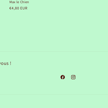
Max le Chien
Prix
€4,80 EUR
habituel
vous !
Facebook
Instagram